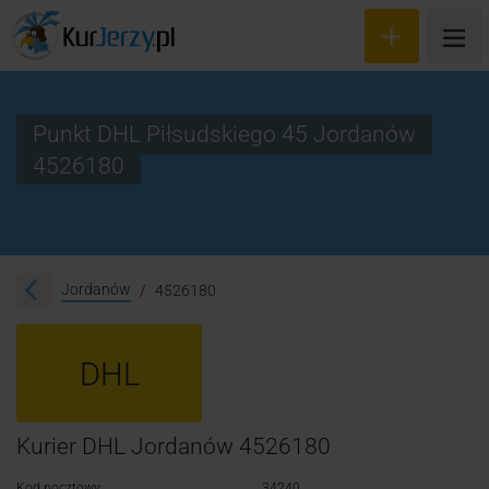
Punkt DHL Piłsudskiego 45 Jordanów
4526180
Wyceń przesyłkę
Zamów kuriera
Śledzenie przesyłki
Jordanów
4526180
Blog
DHL
Cennik
Kontakt
Kurier DHL Jordanów 4526180
Kod pocztowy:
34240