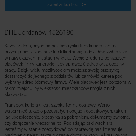
Zamów kuriera DHL
DHL Jordanów 4526180
Każda z dostępnych na polskim rynku firm kurierskich ma
przynajmniej kilkanaście lub kilkadziesiąt oddziałów, zwłaszcza
w największych miastach w kraju. Wybierz jeden z poniższych
placówek firmy kurierskiej, aby sprawdzić adres oraz godziny
pracy. Dzięki wielu możliwościom możesz swoją przesyłkę
dostarczyć do jednego z oddziałów lub zamówić kuriera pod
wybrany adres (domowy, firmy). Wiele placówek jest położona w
takim miejscu, by większość mieszkańców mogła z nich
skorzystać.
Transport kurierski jest szybką formą dostawy. Warto
wspomnieć także o pozostałych opcjach dodatkowych, takich
jak ubezpieczenie, przesyłka za pobraniem, dokumenty zwrotne,
czy doręczenie wieczorne itp. Posiadając taki wachlarz,
jesteśmy w stanie zdecydować co naprawdę nas interesuje.
Nadmienić należy także o czasie dostawy, który w kraju wynosi