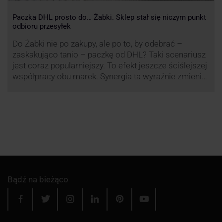
Paczka DHL prosto do… Żabki. Sklep stał się niczym punkt
odbioru przesyłek
Do Żabki nie po zakupy, ale po to, by odebrać –
zaskakująco tanio – paczkę od DHL? Taki scenariusz
jest coraz popularniejszy. To efekt jeszcze ściślejszej
współpracy obu marek. Synergia ta wyraźnie zmienia
rynek kurierski w Polsce.
Bądź na bieżąco