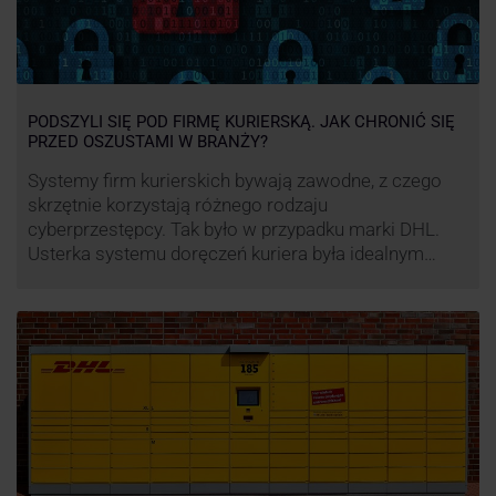
PODSZYLI SIĘ POD FIRMĘ KURIERSKĄ. JAK CHRONIĆ SIĘ
PRZED OSZUSTAMI W BRANŻY?
Systemy firm kurierskich bywają zawodne, z czego
skrzętnie korzystają różnego rodzaju
cyberprzestępcy. Tak było w przypadku marki DHL.
Usterka systemu doręczeń kuriera była idealnym
pretekstem do próby wyłudzenia środków od
nieświadomych niczego klientów. Jak nie dać się
oszukać cyberprzestępcom, którzy próbują
wykorzystać problemy przedsiębiorstw działających
w branży kurierskiej?