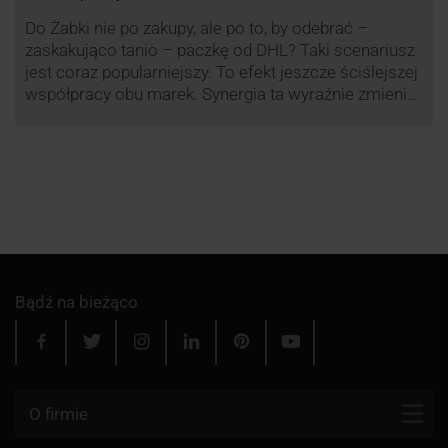
Do Żabki nie po zakupy, ale po to, by odebrać –
zaskakująco tanio – paczkę od DHL? Taki scenariusz
jest coraz popularniejszy. To efekt jeszcze ściślejszej
współpracy obu marek. Synergia ta wyraźnie zmienia
rynek kurierski w Polsce.
Bądź na bieżąco
O firmie