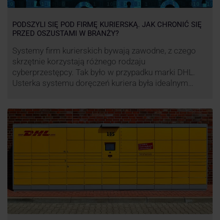
PODSZYLI SIĘ POD FIRMĘ KURIERSKĄ. JAK CHRONIĆ SIĘ
PRZED OSZUSTAMI W BRANŻY?
Systemy firm kurierskich bywają zawodne, z czego
skrzętnie korzystają różnego rodzaju
cyberprzestępcy. Tak było w przypadku marki DHL.
Usterka systemu doręczeń kuriera była idealnym
pretekstem do próby wyłudzenia środków od
nieświadomych niczego klientów. Jak nie dać się
oszukać cyberprzestępcom, którzy próbują
wykorzystać problemy przedsiębiorstw działających
w branży kurierskiej?