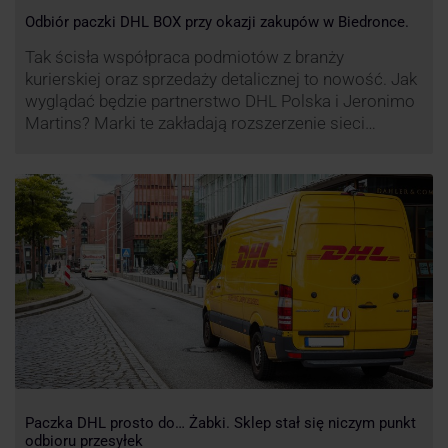
Odbiór paczki DHL BOX przy okazji zakupów w Biedronce.
Tak ścisła współpraca podmiotów z branży
kurierskiej oraz sprzedaży detalicznej to nowość. Jak
wyglądać będzie partnerstwo DHL Polska i Jeronimo
Martins? Marki te zakładają rozszerzenie sieci
automatów paczkowych DHL BOX 24/7 przy sklepach
Biedronka w całej Polsce.
Paczka DHL prosto do… Żabki. Sklep stał się niczym punkt
odbioru przesyłek