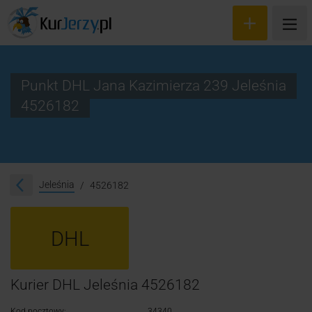
Punkt DHL Jana Kazimierza 239 Jeleśnia
4526182
Wyceń przesyłkę
Zamów kuriera
Śledzenie przesyłki
Jeleśnia
4526182
Blog
DHL
Cennik
Kontakt
Kurier DHL Jeleśnia 4526182
Kod pocztowy:
34340