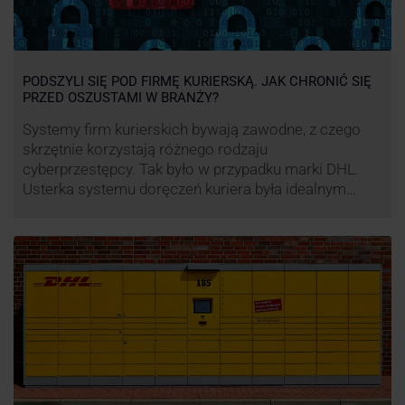
PODSZYLI SIĘ POD FIRMĘ KURIERSKĄ. JAK CHRONIĆ SIĘ
PRZED OSZUSTAMI W BRANŻY?
Systemy firm kurierskich bywają zawodne, z czego
skrzętnie korzystają różnego rodzaju
cyberprzestępcy. Tak było w przypadku marki DHL.
Usterka systemu doręczeń kuriera była idealnym
pretekstem do próby wyłudzenia środków od
nieświadomych niczego klientów. Jak nie dać się
oszukać cyberprzestępcom, którzy próbują
wykorzystać problemy przedsiębiorstw działających
w branży kurierskiej?