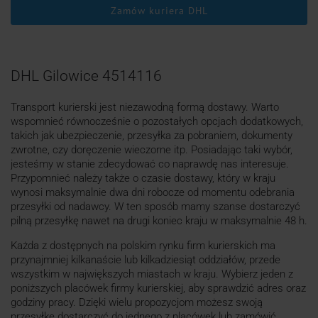
Zamów kuriera DHL
DHL Gilowice 4514116
Transport kurierski jest niezawodną formą dostawy. Warto
wspomnieć równocześnie o pozostałych opcjach dodatkowych,
takich jak ubezpieczenie, przesyłka za pobraniem, dokumenty
zwrotne, czy doręczenie wieczorne itp. Posiadając taki wybór,
jesteśmy w stanie zdecydować co naprawdę nas interesuje.
Przypomnieć należy także o czasie dostawy, który w kraju
wynosi maksymalnie dwa dni robocze od momentu odebrania
przesyłki od nadawcy. W ten sposób mamy szanse dostarczyć
pilną przesyłkę nawet na drugi koniec kraju w maksymalnie 48 h.
Każda z dostępnych na polskim rynku firm kurierskich ma
przynajmniej kilkanaście lub kilkadziesiąt oddziałów, przede
wszystkim w największych miastach w kraju. Wybierz jeden z
poniższych placówek firmy kurierskiej, aby sprawdzić adres oraz
godziny pracy. Dzięki wielu propozycjom możesz swoją
przesyłkę dostarczyć do jednego z placówek lub zamówić