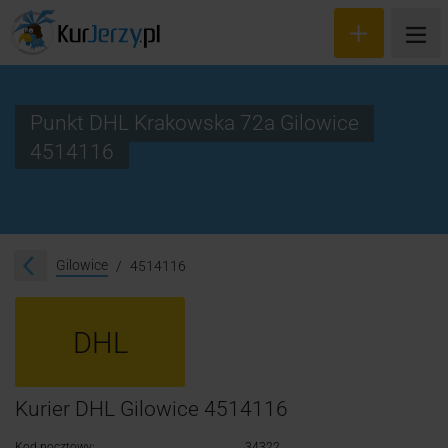
Punkt DHL Krakowska 72a Gilowice
4514116
Wyceń przesyłkę
Zamów kuriera
Śledzenie przesyłki
Gilowice
4514116
Blog
DHL
Cennik
Kontakt
Kurier DHL Gilowice 4514116
Kod pocztowy:
34322