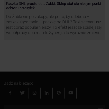
Paczka DHL prosto do… Żabki. Sklep stał się niczym punkt
odbioru przesyłek
Do Żabki nie po zakupy, ale po to, by odebrać –
zaskakująco tanio – paczkę od DHL? Taki scenariusz
jest coraz popularniejszy. To efekt jeszcze ściślejszej
współpracy obu marek. Synergia ta wyraźnie zmienia
rynek kurierski w Polsce.
Bądź na bieżąco