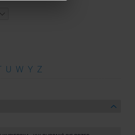
T
U
W
Y
Z