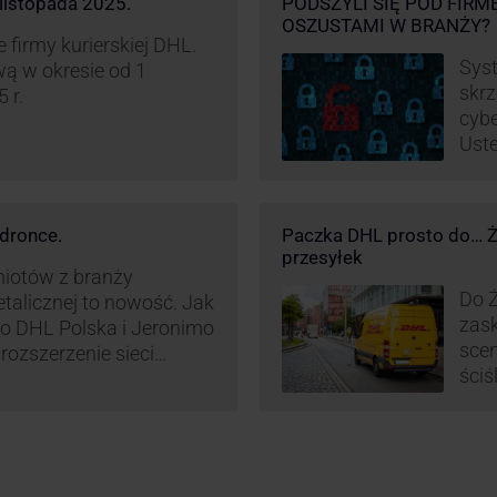
listopada 2025.
PODSZYLI SIĘ POD FIRM
OSZUSTAMI W BRANŻY?
firmy kurierskiej DHL.
Syst
ą w okresie od 1
skrz
 r.
cybe
Uste
pret
nieś
oszu
dronce.
Paczka DHL prosto do… Ża
wyko
przesyłek
w br
miotów z branży
Do Ż
etalicznej to nowość. Jak
zask
o DHL Polska i Jeronimo
scen
rozszerzenie sieci
ściś
L BOX 24/7 przy
wyra
Polsce.