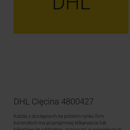
DHL
DHL Cięcina 4800427
Każda z dostępnych na polskim rynku firm
kurierskich ma przynajmniej kilkanaście lub
kilkadziesiąt oddziałów, zazwyczaj w największych