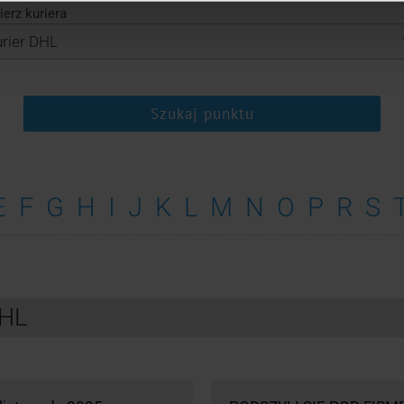
erz kuriera
Szukaj punktu
E
F
G
H
I
J
K
L
M
N
O
P
R
S
DHL