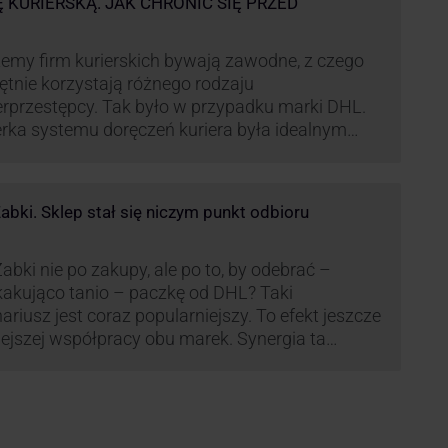
Ę KURIERSKĄ. JAK CHRONIĆ SIĘ PRZED
emy firm kurierskich bywają zawodne, z czego
ętnie korzystają różnego rodzaju
rprzestępcy. Tak było w przypadku marki DHL.
rka systemu doręczeń kuriera była idealnym
ekstem do próby wyłudzenia środków od
wiadomych niczego klientów. Jak nie dać się
kać cyberprzestępcom, którzy próbują
bki. Sklep stał się niczym punkt odbioru
rzystać problemy przedsiębiorstw działających
anży kurierskiej?
abki nie po zakupy, ale po to, by odebrać –
akująco tanio – paczkę od DHL? Taki
ariusz jest coraz popularniejszy. To efekt jeszcze
lejszej współpracy obu marek. Synergia ta
źnie zmienia rynek kurierski w Polsce.