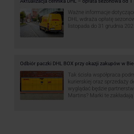
Aktualizacja cennika DHL – opłata sezonowa od 1 
Ważne informacje dotyczące 
DHL wdraża opłatę sezonow
listopada do 31 grudnia 2025
Odbiór paczki DHL BOX przy okazji zakupów w Bie
Tak ścisła współpraca pod
kurierskiej oraz sprzedaży d
wyglądać będzie partnerstw
Martins? Marki te zakładają 
automatów paczkowych DH
sklepach Biedronka w całej 