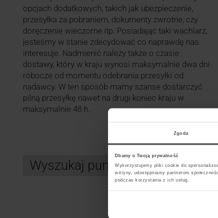
opcjach dodatkowych, takich jak ubezpieczenie,
przesyłka za pobraniem, dokumenty zwrotne, czy
doręczenie wieczorne itp. Posiadając taki wachlarz,
jesteśmy w stanie zdecydować co naprawdę nas
interesuje. Nadmienić należy także o czasie
dostawy, który w kraju wynosi maksymalnie dwa dni
robocze od momentu odebrania przesyłki od
nadawcy. W ten sposób mamy szanse dostarczyć
pilną przesyłkę nawet na drugi koniec kraju w
maksymalnie 48 h.
Zgoda
Dbamy o Twoją prywatność
Wyszukaj punkt kurierski DHL
Wykorzystujemy pliki cookie do spersonalizow
witryny, udostępniamy partnerom społecznoś
podczas korzystania z ich usług.
Search