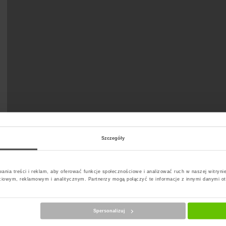
Szczegóły
ania treści i reklam, aby oferować funkcje społecznościowe i analizować ruch w naszej witrynie
ciowym, reklamowym i analitycznym. Partnerzy mogą połączyć te informacje z innymi danymi o
Spersonalizuj