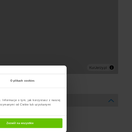
O plikach cookies
. Informacje o tym, jak korzystasz z naszej
trzymanymi od Ciebie lub uzyskanymi
Zezwól na wszystkie