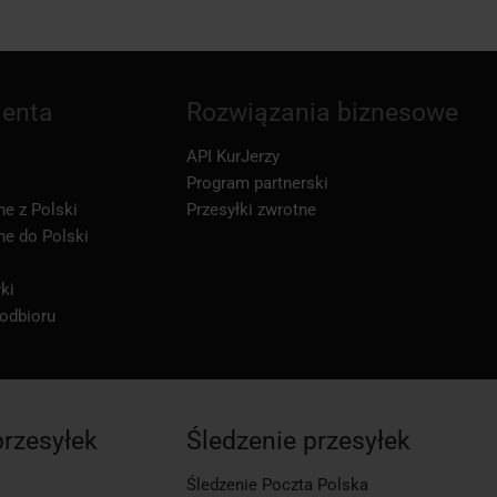
ienta
Rozwiązania biznesowe
API KurJerzy
Program partnerski
ne z Polski
Przesyłki zwrotne
ne do Polski
ki
 odbioru
przesyłek
Śledzenie przesyłek
Śledzenie Poczta Polska