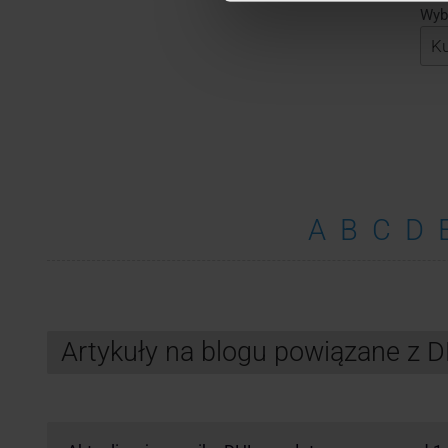
Wybi
A
B
C
D
Artykuły na blogu powiązane z 