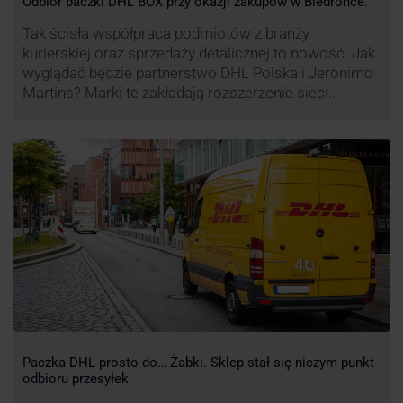
Odbiór paczki DHL BOX przy okazji zakupów w Biedronce.
Tak ścisła współpraca podmiotów z branży
kurierskiej oraz sprzedaży detalicznej to nowość. Jak
wyglądać będzie partnerstwo DHL Polska i Jeronimo
Martins? Marki te zakładają rozszerzenie sieci
automatów paczkowych DHL BOX 24/7 przy sklepach
Biedronka w całej Polsce.
Paczka DHL prosto do… Żabki. Sklep stał się niczym punkt
odbioru przesyłek