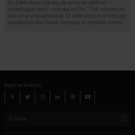
Do Żabki nie po zakupy, ale po to, by odebrać –
zaskakująco tanio – paczkę od DHL? Taki scenariusz
jest coraz popularniejszy. To efekt jeszcze ściślejszej
współpracy obu marek. Synergia ta wyraźnie zmienia
rynek kurierski w Polsce.
Bądź na bieżąco
O firmie