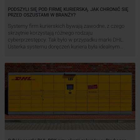
PODSZYLI SIĘ POD FIRMĘ KURIERSKĄ. JAK CHRONIĆ SIĘ
PRZED OSZUSTAMI W BRANŻY?
Systemy firm kurierskich bywają zawodne, z czego
skrzętnie korzystają różnego rodzaju
cyberprzestępcy. Tak było w przypadku marki DHL.
Usterka systemu doręczeń kuriera była idealnym
pretekstem do próby wyłudzenia środków od
nieświadomych niczego klientów. Jak nie dać się
oszukać cyberprzestępcom, którzy próbują
wykorzystać problemy przedsiębiorstw działających
w branży kurierskiej?