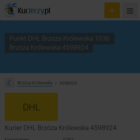
Punkt DHL Brzóza Królewska 1036
Brzóza Królewska 4598924
Wyceń przesyłkę
Zamów kuriera
Śledzenie przesyłki
Brzóza Królewska
4598924
Blog
DHL
Cennik
Kontakt
Kurier DHL Brzóza Królewska 4598924
Kod pocztowy:
37307