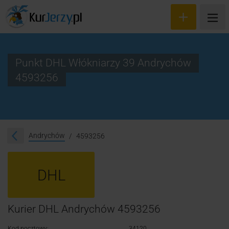
Punkt DHL Włókniarzy 39 Andrychów
4593256
Wyceń przesyłkę
Zamów kuriera
Śledzenie przesyłki
Andrychów
4593256
Blog
DHL
Cennik
Kontakt
Kurier DHL Andrychów 4593256
Kod pocztowy:
34120