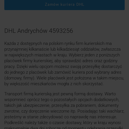
Zamów kuriera DHL
DHL Andrychów 4593256
Każda z dostępnych na polskim rynku firm kurierskich ma
przynajmniej kilkanaście lub kilkadziesiąt oddziałów, zwłaszcza
w największych miastach w kraju. Wybierz jeden z poniższych
placówek firmy kurierskiej, aby sprawdzić adres oraz godziny
pracy. Dzięki wielu opcjom możesz swoją przesyłkę dostarczyć
do jednego z placówek lub zamówić kuriera pod wybrany adres
(domowy, firmy). Wiele placówek jest położona w takim miejscu,
by większość mieszkańców mogła z nich skorzystać.
Transport firmą kurierską jest pewną formą dostawy. Warto
wspomnieć oprócz tego o pozostałych opcjach dodatkowych,
takich jak ubezpieczenie, przesyłka za pobraniem, dokumenty
zwrotne, czy doręczenie wieczorne itp. Posiadając taki wachlarz,
jesteśmy w stanie zdecydować co naprawdę nas interesuje.
Podkreślić należy także o czasie dostawy, który w kraju wynosi
maksymalnie dwa dni robocze od momentu odebrania przesyłki