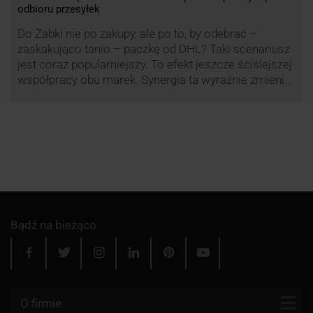
odbioru przesyłek
Do Żabki nie po zakupy, ale po to, by odebrać –
zaskakująco tanio – paczkę od DHL? Taki scenariusz
jest coraz popularniejszy. To efekt jeszcze ściślejszej
współpracy obu marek. Synergia ta wyraźnie zmienia
rynek kurierski w Polsce.
Bądź na bieżąco
O firmie