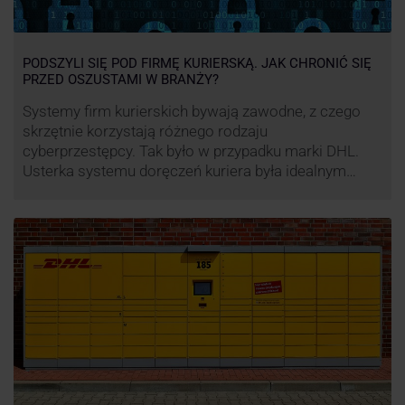
PODSZYLI SIĘ POD FIRMĘ KURIERSKĄ. JAK CHRONIĆ SIĘ
PRZED OSZUSTAMI W BRANŻY?
Systemy firm kurierskich bywają zawodne, z czego
skrzętnie korzystają różnego rodzaju
cyberprzestępcy. Tak było w przypadku marki DHL.
Usterka systemu doręczeń kuriera była idealnym
pretekstem do próby wyłudzenia środków od
nieświadomych niczego klientów. Jak nie dać się
oszukać cyberprzestępcom, którzy próbują
wykorzystać problemy przedsiębiorstw działających
w branży kurierskiej?