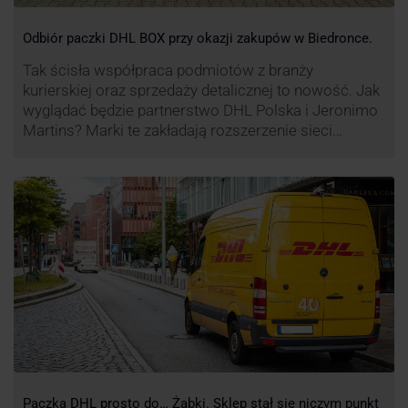
Odbiór paczki DHL BOX przy okazji zakupów w Biedronce.
Tak ścisła współpraca podmiotów z branży
kurierskiej oraz sprzedaży detalicznej to nowość. Jak
wyglądać będzie partnerstwo DHL Polska i Jeronimo
Martins? Marki te zakładają rozszerzenie sieci
automatów paczkowych DHL BOX 24/7 przy sklepach
Biedronka w całej Polsce.
Paczka DHL prosto do… Żabki. Sklep stał się niczym punkt