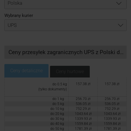
Logowanie
Polska
Wybrany kurier
Rejestracja
Ceny przesyłek zagranicznych UPS z Polski do St. Croix
Ceny detaliczne
Ceny hurtowe
157.38 zł
157.38 zł
do 0.5 kg
(tylko dokumenty)
do 1 kg
256.70 zł
256.70 zł
do 5 kg
536.05 zł
536.05 zł
do 10 kg
752.29 zł
752.29 zł
do 20 kg
1043.64 zł
1043.64 zł
do 30 kg
1339.93 zł
1339.93 zł
do 40 kg
1559.84 zł
1559.84 zł
do 50 kg
1781.39 zł
1781.39 zł