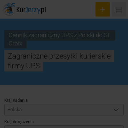
Cennik zagraniczny UPS z Polski do St.
Croix
Wyceń przesyłkę
Zagraniczne przesyłki kurierskie
Zamów kuriera
firmy UPS
Śledzenie przesyłki
Blog
Cennik
Kraj nadania
Polska
Kontakt
Kraj doręczenia