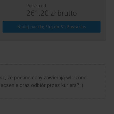
Paczka od:
261.20 zł brutto
Nadaj paczkę 5kg do St. Eustatius
sz, że podane ceny zawierają wliczone
eczenie oraz odbiór przez kuriera? :)