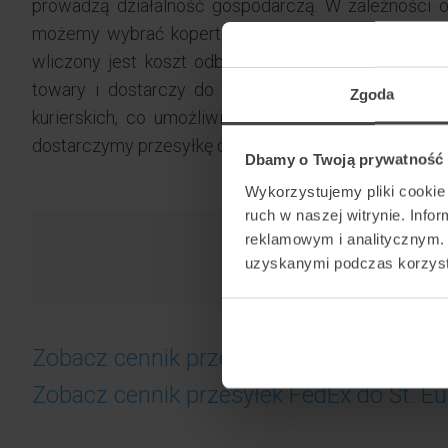
prowadzą działalność gospodarczą. W zależności o
możemy wybrać kopertę lub paczkę. Nie musimy d
wliczony jest koszt odbioru paczki od wysyłającego
towary i dostarczy do St. Eustatius.Na terenie St.
Zgoda
kurierskich, co umożliwia bezproblemowy eksport 
dostarczymy przesyłkę do St. Eustatius w kilka dni.
Dbamy o Twoją prywatność
Wykorzystujemy pliki cookie 
ruch w naszej witrynie. Inf
reklamowym i analitycznym. 
uzyskanymi podczas korzysta
Zobacz cennik przesyłek UPS do St. Eust
Zobacz cennik przesyłek FedEx do St. Eu