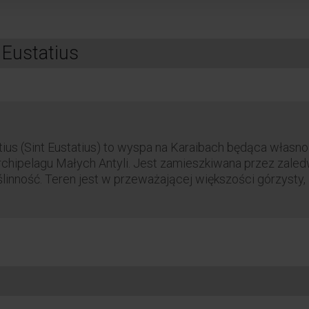
 Eustatius
atius (Sint Eustatius) to wyspa na Karaibach będąca własno
chipelagu Małych Antyli. Jest zamieszkiwana przez zaledw
roślinność. Teren jest w przeważającej większości górzysty,