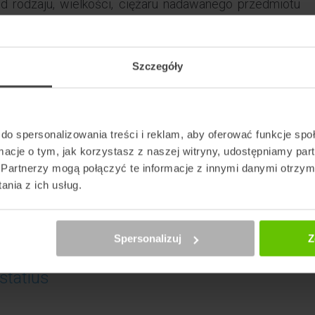
d rodzaju, wielkości, ciężaru nadawanego przedmiotu
źwigać ciężkich towarów samemu, ponieważ w cenie
 i dostarczenie jej do odbiorcy. Kurier pojawi się po
 Eustatius znajdują się liczne oddziały przewoźników
Szczegóły
paczek poza granice kraju. Za pośrednictwem kuriera
do spersonalizowania treści i reklam, aby oferować funkcje sp
ormacje o tym, jak korzystasz z naszej witryny, udostępniamy p
Partnerzy mogą połączyć te informacje z innymi danymi otrzym
Zamów paczkę do St. Eustatius
nia z ich usług.
Spersonalizuj
Z
atius
statius