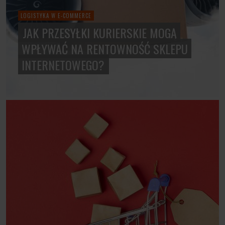
LOGISTYKA W E-COMMERCE
JAK PRZESYŁKI KURIERSKIE MOGĄ
WPŁYWAĆ NA RENTOWNOŚĆ SKLEPU
INTERNETOWEGO?
4 LATA TEMU