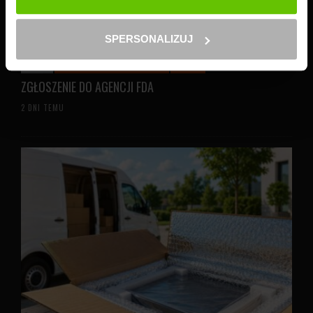
SPERSONALIZUJ
STICKY
AKTUALNOŚCI W KURJERZY.PL
PORADY
ZGŁOSZENIE DO AGENCJI FDA
2 DNI TEMU