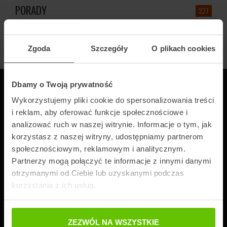
PORADY
227
PRZESYŁKI KURIERSKIE
375
Zgoda
Szczegóły
O plikach cookies
Dbamy o Twoją prywatność
NAJCZĘŚCIEJ CZYTANE ARTYKUŁY
Wykorzystujemy pliki cookie do spersonalizowania treści
DOWIEDZ SIĘ WIĘCEJ O LOGISTYCE
i reklam, aby oferować funkcje społecznościowe i
analizować ruch w naszej witrynie. Informacje o tym, jak
korzystasz z naszej witryny, udostępniamy partnerom
społecznościowym, reklamowym i analitycznym.
Partnerzy mogą połączyć te informacje z innymi danymi
otrzymanymi od Ciebie lub uzyskanymi podczas
korzystania z ich usług.
ZEZWÓL NA WSZYSTKIE