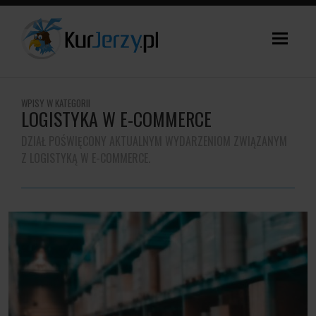
WPISY W KATEGORII
LOGISTYKA W E-COMMERCE
DZIAŁ POŚWIĘCONY AKTUALNYM WYDARZENIOM ZWIĄZANYM
Z LOGISTYKĄ W E-COMMERCE.