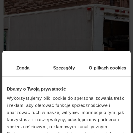
LOGISTYKA W E-COMMERCE
11 ZŁ – TYLE WYNIÓSŁ PRZYCHÓD NETTO
Zgoda
Szczegóły
O plikach cookies
PRZYPADAJĄCY NA JEDNĄ PRZESYŁKĘ
KURIERSKĄ W POLSCE
Dbamy o Twoją prywatność
2 LATA TEMU
Wykorzystujemy pliki cookie do spersonalizowania treści
i reklam, aby oferować funkcje społecznościowe i
analizować ruch w naszej witrynie. Informacje o tym, jak
korzystasz z naszej witryny, udostępniamy partnerom
społecznościowym, reklamowym i analitycznym.