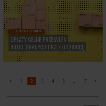
LOGISTYKA W E-COMMERCE
OPŁATY CELNE PRZESYŁEK
NIEODEBRANYCH PRZEZ ODBIORCĘ
2 LATA TEMU
1
2
3
4
5
…
17