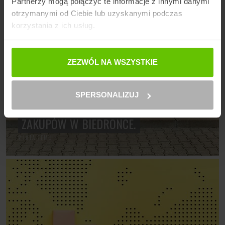
Partnerzy mogą połączyć te informacje z innymi danymi
otrzymanymi od Ciebie lub uzyskanymi podczas
korzystania z ich usług.
ZEZWÓL NA WSZYSTKIE
AKTUALNOŚCI W KURJERZY.PL
LOGISTYKA W E-COMMERCE
SPERSONALIZUJ
ODBIÓR PACZKI DHL BOX PRZY OKAZJI
ZAKUPÓW W BIEDRONCE.
2 LATA TEMU