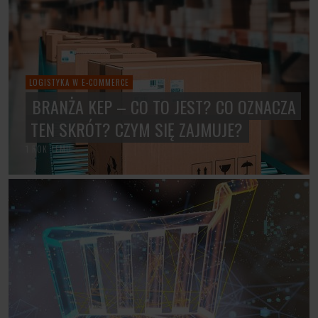
LOGISTYKA W E-COMMERCE
BRANŻA KEP – CO TO JEST? CO OZNACZA
TEN SKRÓT? CZYM SIĘ ZAJMUJE?
1 ROK TEMU