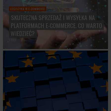
LOGISTYKA W E-COMMERCE
SKUTECZNA SPRZEDAŻ I WYSYŁKA NA
PLATFORMACH E-COMMERCE. CO WARTO
WIEDZIEĆ?
1 ROK TEMU