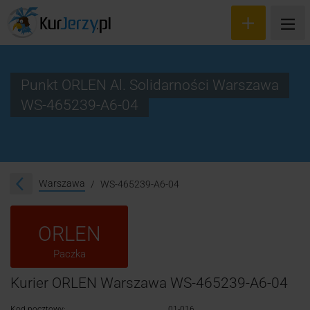
Punkt ORLEN Al. Solidarności Warszawa
WS-465239-A6-04
Wyceń przesyłkę
Zamów kuriera
Śledzenie przesyłki
Warszawa
WS-465239-A6-04
Blog
ORLEN
Cennik
Paczka
Kontakt
Kurier ORLEN Warszawa WS-465239-A6-04
Kod pocztowy:
01-016