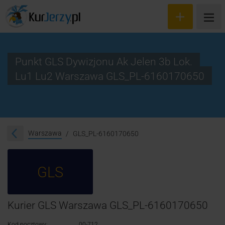
Punkt GLS Dywizjonu Ak Jelen 3b Lok.
Lu1 Lu2 Warszawa GLS_PL-6160170650
Wyceń przesyłkę
Zamów kuriera
Śledzenie przesyłki
Warszawa
GLS_PL-6160170650
Blog
GLS
Cennik
Kontakt
Kurier GLS Warszawa GLS_PL-6160170650
Kod pocztowy:
00-712