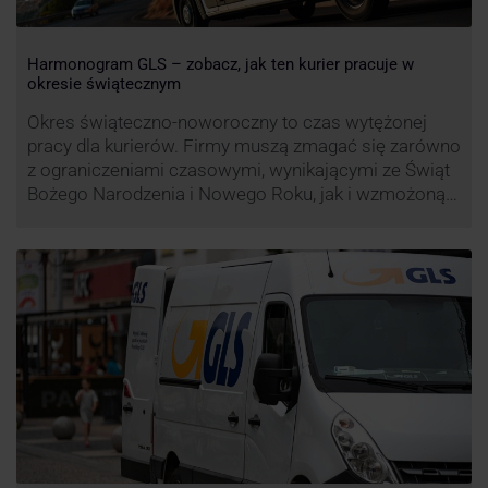
Harmonogram GLS – zobacz, jak ten kurier pracuje w
okresie świątecznym
Okres świąteczno-noworoczny to czas wytężonej
pracy dla kurierów. Firmy muszą zmagać się zarówno
z ograniczeniami czasowymi, wynikającymi ze Świąt
Bożego Narodzenia i Nowego Roku, jak i wzmożoną
liczbą zamówień detalicznych (prezenty, ozdoby etc.).
Z tego względu zmieniony może być też czas pracy
firm. Zobacz harmonogram GLS na czas świąteczny!